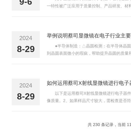
9-6
一特性被广泛应用于质量控制、产品研发、材
品品质的基石在制造业中，质量控制是确保产品符合标
举例说明蔡司显微镜在电子行业主要
2024
●半导体制造：△晶圆检测：在半导体晶
8-29
到晶圆表面微小的瑕疵，帮助提升晶圆的质量和
镜检查晶圆上的图案是否符合设计要求，包括
线等，蔡司显微镜...
如何运用蔡司X射线显微镜进行电子
2024
以下是运用蔡司X射线显微镜进行电子器
8-29
像质量。2、如果样品尺寸较大，需检查是否
改变其内部结构。3、对于一些特殊的电子器件
量：根据电子器件的材料...
共 230 条记录，当前 11