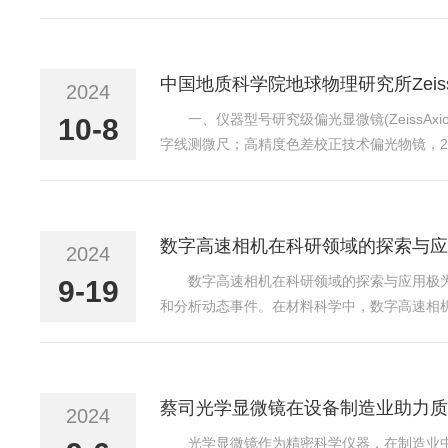
出与入射激光频率不同的散射光，即拉曼散射
不同波长的光，并用检测...
中国地质科学院地球物理研究所Zeis
2024
一、仪器型号研究级偏光显微镜(ZeissAxi
10-8
字线测微尺；高精度色差校正技术偏光物镜，2.5X
1°。三、应用领域岩石、矿石光薄片矿物组成、
数字高速相机在科研领域的探索与应
2024
数字高速相机在科研领域的探索与应用极
9-19
和分析动态事件。在材料科学中，数字高速相
韧性和可靠性提供关键数据。在冲击测试中，
外，数字高速相机在生物...
蔡司光学显微镜在设备制造业助力质
2024
光学显微镜作为精密科学仪器，在制造业