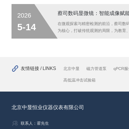
可替代的应用价值与技术优势。一、多
析全流程蔡司材料显微镜深度渗透金属
蔡司数码显微镜：智能成像赋
2026
需求提供精准支持。在合金研发阶段，
结构，助力科研人员掌握材料内在特性
在微观探索与精密检测的前沿，蔡司数
5-14
据。在工业质检环节，针对钢材中的非
为核心，打破传统观测的局限，为教育
属分析模块，能快速完成夹杂物大小...
入精准高效的观测能力，成为推动各领
成像是蔡司数码显微镜的核心竞争力，
深度融合，重构观测体验。设备搭载智
成图像采集，白平衡、曝光等参数自动
幅降低操作门槛，即使新手也能快速获
友情链接 / LINKS
北京中显
磁力管道泵
qPCR
集成AI模块，可自动完成细胞计数、融
人员从重复性工作中解放，提升实...
高低温冲击试验箱
北京中显恒业仪器仪表有限公司
联系人：霍先生