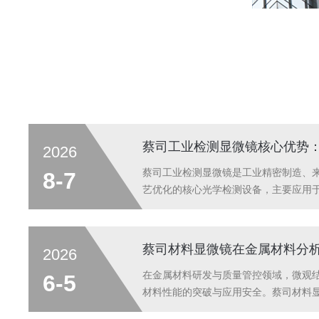
2026
蔡司工业检测显微镜是工业精密制造、
8-7
艺优化的核心光学检测设备，主要应用
件、模具结构、镀层涂层、新材料表面
显微镜，它具备成像清晰、测量精准、
工况等特点，同时兼顾微观精密测量与
蔡司材料显微镜在金属材料分
2026
可有效解决人工目视检测误差大、细微
准等行业痛点，为工业化精密质检提供
在金属材料研发与质量管控领域，微观
6-5
成像，适配微观检测场景蔡司工业检测
材料性能的突破与应用安全。蔡司材料
成像系统，成像分辨率高、画面还原...
场景解决方案，成为金属材料分析的核