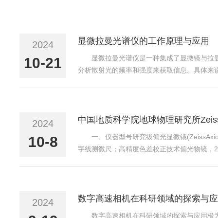
的样本。使用偏光片和分析器，确保光线是偏
样品特性，选择合适的偏...
显微拉曼光谱仪的工作原理与应用
2024
显微拉曼光谱仪是一种集成了显微镜与拉
10-21
分析散射光的频率和强度来获取信息。具体来
出与入射激光频率不同的散射光，即拉曼散射
不同波长的光，并用检测...
中国地质科学院地球物理研究所Zeis
2024
一、仪器型号研究级偏光显微镜(ZeissAxi
10-8
字线测微尺；高精度色差校正技术偏光物镜，2.5X
1°。三、应用领域岩石、矿石光薄片矿物组成、
数字高速相机在科研领域的探索与应
2024
数字高速相机在科研领域的探索与应用极