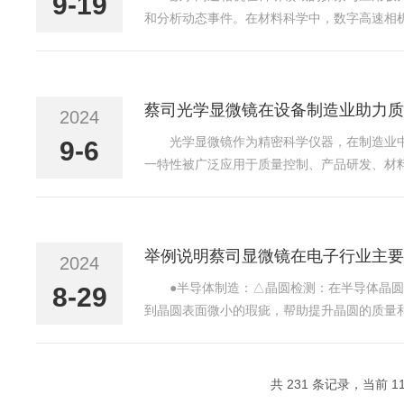
9-19
和分析动态事件。在材料科学中，数字高速相
韧性和可靠性提供关键数据。在冲击测试中，
外，数字高速相机在生物...
蔡司光学显微镜在设备制造业助力质
2024
光学显微镜作为精密科学仪器，在制造业
9-6
一特性被广泛应用于质量控制、产品研发、材
品品质的基石在制造业中，质量控制是确保产品符合标
举例说明蔡司显微镜在电子行业主要
2024
●半导体制造：△晶圆检测：在半导体晶
8-29
到晶圆表面微小的瑕疵，帮助提升晶圆的质量和
镜检查晶圆上的图案是否符合设计要求，包括
线等，蔡司显微镜...
共 231 条记录，当前 11