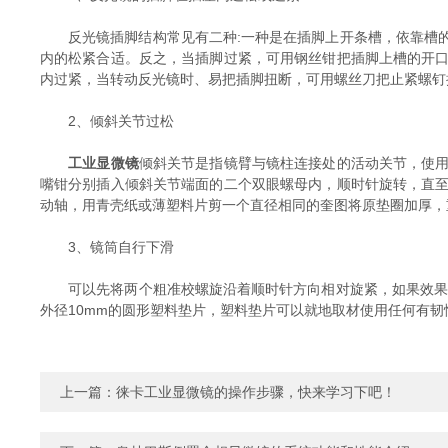
反光镜插脚结构常见有二种:一种是在插脚上开条槽，依靠槽的
内的松紧合适。反之，当插脚过紧，可用钢丝钳把插脚上槽的开
内过紧，当转动反光镜时、易把插脚扭断，可用螺丝刀把止紧螺钉
2、倾斜关节过松
工业显微镜
倾斜关节是指镜臂与镜柱连接处的活动关节，使
嘴钳分别插入倾斜关节端面的二个双眼螺母内，顺时针旋转，直
动轴，用青壳纸或薄塑料片剪一个直径相同的奎图将原垫圈加厚，
3、镜筒自行下滑
可以先将两个粗准校螺旋沿着顺时针方向相对旋紧，如果效果不
外径10mm的圆形塑料垫片，塑料垫片可以就地取材使用任何有韧
上一篇：
徕卡工业显微镜的操作步骤，快来学习下吧！