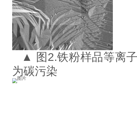
▲ 图2.铁粉样品等
为碳污染