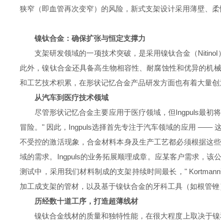
狭窄（即血管再次变窄）的风险，新式支架设计采用薄壁、柔性结
镍钛合金：确保
扩张与恒定支撑力
支架研发领域的一项技术突破，是采用镍钛合金（Niti
此外，镍钛合金还具备高生物相容性、耐腐蚀性和优异的机械耐久性，
和工艺技术积累，在形状记忆合金产品研发方面也有着大量创意构
从汽车到医疗技术领域
尽管形状记忆合金主要应用于医疗领域，但Ingpuls
冒险。" 因此，Ingpuls选择首先专注于汽车领域的应用 ——
不受控的激活现象，合金材料本身及生产工艺都必须根据这
域的需求。Ingpuls的业务拓展顺理成章。应某客户需求
测试中，采用我们材料制成的支架持续时间最长，" Kortma
加工成支架的管材，以及基于镍钛合金的牙科工具（如根管锉
历经数十道工序，打造超薄线材
镍钛合金线材的质量和独特性能，在很大程度上取决于镍