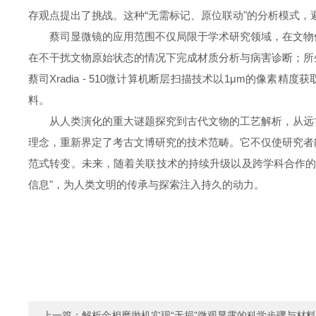
存观点提出了挑战。这种“无需标记、原位联动"的分析模式
蔡司显微镜的应用范围不仅局限于学术研究领域，在文物
在不干扰文物原始状态的情况下完成材质分析与病害诊断；所
蔡司
Xradia - 510
微计算机断层扫描技术以
1
μ
m
的像素精度获
料。
从人类演化的重大谜题探究到古代文物的工艺解析，从远
理念，重新界定了考古文博研究的技术范畴。它不仅使研究者
范式转变。未来，随着关联技术的持续升级以及跨学科合作的
信息"，为人类文明的传承与探索注入持久的动力。
上一篇：
解析金相磨抛机实现“无损”微观显露的科学步骤与材