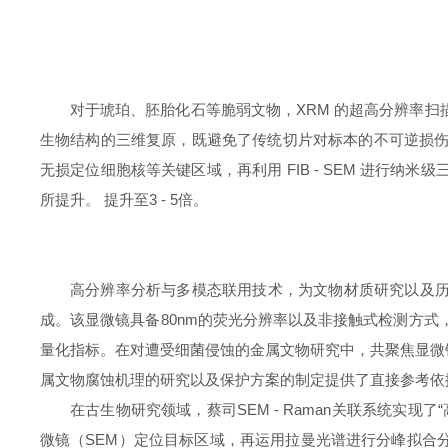
对于琥珀、胚胎化石等脆弱文物，
XRM
的超高分辨率扫
生物结构的三维复原，既避免了传统切片对标本的不可逆损
无损定位细胞核等关键区域，再利用
FIB - SEM
进行纳米级
所提升。
提升至
3 - 5
倍。
高分辨率分析与多模态联用技术，为文物材质研究以及
成。该显微镜具备
80nm
的荧光分辨率以及非接触式检测方式
量化指标。在对遭受细菌侵蚀的金属文物研究中，共聚焦显微
属文物腐蚀机理的研究以及保护方案的制定提供了直接参考依
在古生物研究领域，蔡司
SEM - Raman
关联系统实现了“
微镜（
SEM
）定位目标区域，再运用拉曼光谱进行分峰拟合