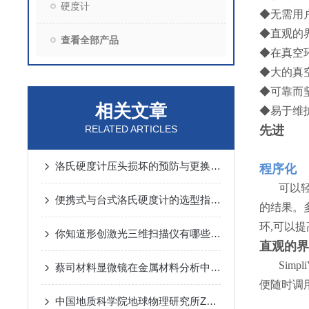
硬度计
◆无需用
◆
直观的界
查看全部产品
◆
在真空
◆
大的真
◆
可靠而
相关文章
◆
易于维
RELATED ARTICLES
先进
洛氏硬度计压头损坏的预防与更换指南
程序化
可以
便携式与台式洛氏硬度计的选型指南：精度、效率与成本平衡策略
的结果。
环,可以
你知道形创激光三维扫描仪有哪些特点吗？
直观的界
Sim
蔡司材料显微镜在金属材料分析中的应用与优势
便随时调
中国地质科学院地球物理研究所Zeiss 偏光显微镜