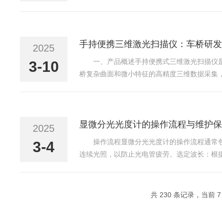
检测低至微克级的物质（如DU品代谢物）。CR
手持便携三维激光扫描仪：车桥研发
2025
一、产品概述手持便携式三维激光扫描仪
3-10
桥复杂曲面和微小特征的高精度三维数据采集
逆向设计依赖人工测量，效率低下且精度不足
复杂曲面和微小特征。提...
显微分光光度计的操作流程与维护保
2025
操作流程显微分光光度计的操作流程通常
3-4
连续光照，以防止光电管疲劳。选定波长：根
档，使吸光度读数保持在0.2至0.7之间。
指针恰好位于透光...
共 230 条记录，当前 7 