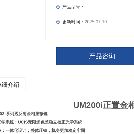
产品型号：
3. 标准放大倍率：100～800X
更新时间：
2025-07-10
产品咨询
详细介绍
UM200i正置
203i系列透反射金相显微镜
※光学系统：
UCIS无限远色差独立校正光学系统
机身：一体化设计，整体压铸，机身更加稳定牢固