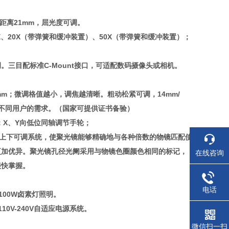
孔距离21mm，屈光度可调。
、20X（带弹簧和缓冲装置）、50X（带弹簧和缓冲装置）；
可调。三目配标准C-Mount接口，可适配数码摄像头或相机。
1mm；微调格值越小，调焦越清晰。粗动松紧可调，14mm/
足不同用户的需求。（国家可提供证书备验）
mm；X、Y向低位同轴调节手轮；
光镜上下可调系统，使聚光镜能够精确地与各种倍数的物镜匹配使
更加优异。
聚光镜孔径光阑采用与物镜色圈颜色相同的标记，
在线咨询
很快掌握
。
电话
100W卤素灯照明。
110V-240V自适应电源系统。
微信扫一扫