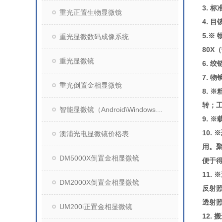
3.
标准
重光正置生物显微镜
4. 
5.※
重光显微数码成像系统
80X
重光显微镜
6. 
7. 
重光倒置金相显微镜
8. ※
转；工
智能显微镜（Android\Windows操作系统）
9. 
10.
澳浦光电显微镜价格表
用。
DM5000X倒置金相显微镜
便于
11.
※
DM2000X倒置金相显微镜
反射
透射
UM200i正置金相显微镜
12.