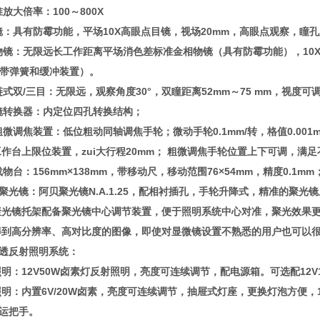
放大倍率：100～800X
目镜：具有防霉功能，平场10X高眼点目镜，视场20mm，高眼点观察，瞳
 物镜：
无限远长工作距离平场消色差标准金相物镜（具有防霉功能），10X
（带弹簧和缓冲装置）。
绞链式双/三目：无限远，观察角度30°，双瞳距离52mm～75 mm，视度
物镜转换器：内定位四孔转换结构；
粗微调焦装置：低位粗动同轴调焦手轮；微动手轮0.1mm/转，格值0.00
作台上限位装置，zui大行程20mm； 粗微调焦手轮位置上下可调，满
※载物台：156mm×138mm，带移动尺，移动范围76×54mm，精度0.1
 ※聚光镜：
阿贝聚光镜N.A.1.25，配相衬插孔，手轮升降式，精准的聚
聚光镜托架配备聚光镜中心调节装置，便于照明系统中心对准，聚光效果
得到高分辨率、高对比度的图像，即使对显微镜设置不熟悉的用户也可以
透反射照明系统：
照明：
12V50W卤素灯反射照明
，亮度可连续调节，配电源箱。可选配12V
照明：
内置6V/20W卤素，亮度可连续调节，抽屉式灯座，更换灯泡方便
，
 搬运把手。