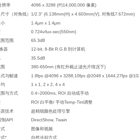
大分辨率
4096 x 3288 (
14,000,000
)
约
像素
器尺寸（对角线）
1/2.3“ (6.138mm(H) x 4.603mm(V),
7.672mm)
对角线
大小
1.4μm x 1.4μm
度
0.724v/lux-sec(550nm)
范围范围
65.3dB
12-bit, 8-Bit R.G.B
换器
到计算机
比
35.5dB
范围
380-650nm (
)
有红外截止滤光片情况下
格式与帧速
1.8fps @4096 x 3288,10fps @2048 x 1644,27fps @10
平均
1 x 1, 2 x 2, 4 x 4
范围与方式
0.4~2000ms, ROI
自动或手动
衡
ROI
/
Temp-Tint
白平衡
手动
调整
还原技术
超精细颜色处理引擎
API
DirectShow, Twain
控制
方式
图像和视频
方式
*
自然冷却方式