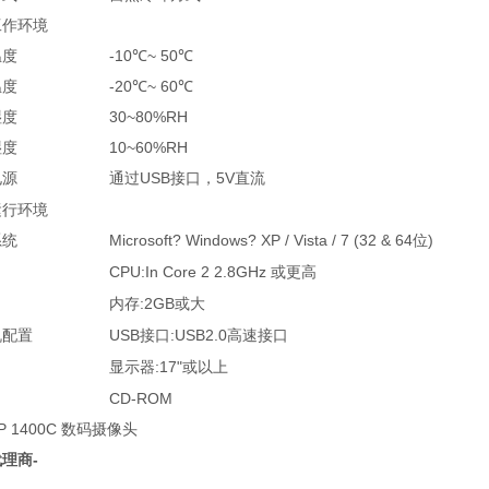
工作环境
温度
-10℃~ 50℃
温度
-20℃~ 60℃
湿度
30~80%RH
湿度
10~60%RH
电源
通过
USB
5V
接口，
直流
运行环境
系统
Microsoft? Windows? XP / Vista / 7 (32 & 64
)
位
CPU:In Core 2 2.8GHz
或更高
内存
:2GB
或大
机配置
USB
:USB2.0
接口
高速接口
显示器
:17"
或以上
CD-ROM
理商-