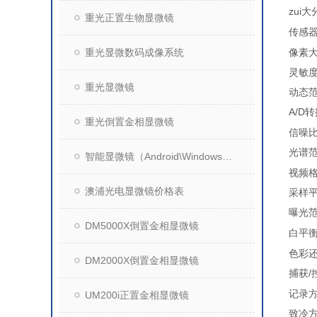
zui
重光正置生物显微镜
传感
重光显微数码成像系统
像素
灵敏
重光显微镜
动态
A/D
转
重光倒置金相显微镜
信噪
光谱
智能显微镜（Android\Windows操作系统）
视频
澳浦光电显微镜价格表
采样
曝光
DM5000X倒置金相显微镜
白平
色彩
DM2000X倒置金相显微镜
捕获
/
记录
UM200i正置金相显微镜
致冷