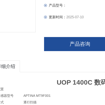
4096 x 3288 （约14,000,000 像素）
产品型号：
传感器尺寸（对角线）
1/2.3“ （6.138mm（H） x 4.603m
更新时间：
2025-07-10
产品咨询
详细介绍
UOP 1400C 
配置
传感器型号
APTINA MT9F001
方式
逐行扫描