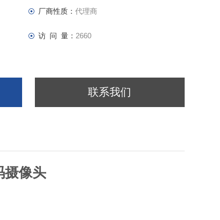
厂商性质：
代理商
m（V）, 对角线7.672mm）
访 问 量：
2660
联系我们
数码摄像头