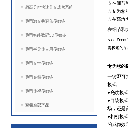
☆在细节
超高分辨快速荧光成像系统
☆
专为您
☆
在高放
蔡司激光共聚焦显微镜
在细节和
蔡司智能数码3D显微镜
Axio 
需极短的采
蔡司半导体专用显微镜
蔡司光学显微镜
专为您的
一键即可为
蔡司金相显微镜
模式：
蔡司体视显微镜
●亮度模
●目镜模
查看全部产品
场，还是
●相机模式
的成像效